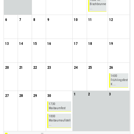
Bischbrunne
...
6
7
8
9
10
11
12
13
14
15
16
17
18
19
20
21
22
23
24
25
26
14:00
Frühlingsfest
K ...
1
2
3
27
28
29
30
17:30
Maibaumfest
18:00
Maibaumaufstell
...