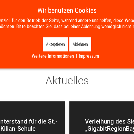
Wir benutzen Cookies
enziell für den Betrieb der Seite, während andere uns helfen, diese Web
SERVICE
BILDUNG & SOZIALES
WIRTSCHAFT & ENTWICKL
öchten. Bitte beachten Sie, dass bei einer Ablehnung womöglich nicht m
Akzeptieren
Ablehnen
Weitere Informationen
|
Impressum
Aktuelles
nterstand für die St.-
Verleihung des Si
Kilian-Schule
„GigabitRegionBa