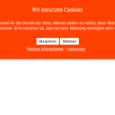
Wir benutzen Cookies
enziell für den Betrieb der Seite, während andere uns helfen, diese Web
öchten. Bitte beachten Sie, dass bei einer Ablehnung womöglich nicht m
Akzeptieren
Ablehnen
Weitere Informationen
|
Impressum