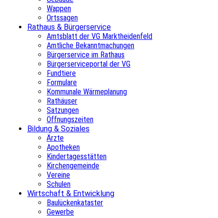
Wappen
Ortssagen
Rathaus & Bürgerservice
Amtsblatt der VG Marktheidenfeld
Amtliche Bekanntmachungen
Bürgerservice im Rathaus
Bürgerserviceportal der VG
Fundtiere
Formulare
Kommunale Wärmeplanung
Rathäuser
Satzungen
Öffnungszeiten
Bildung & Soziales
Ärzte
Apotheken
Kindertagesstätten
Kirchengemeinde
Vereine
Schulen
Wirtschaft & Entwicklung
Baulückenkataster
Gewerbe