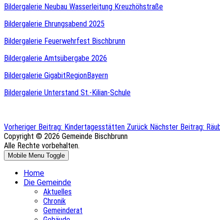
Bildergalerie Neubau Wasserleitung Kreuzhöhstraße
Bildergalerie Ehrungsabend 2025
Bildergalerie Feuerwehrfest Bischbrunn
Bildergalerie Amtsübergabe 2026
Bildergalerie GigabitRegionBayern
Bildergalerie Unterstand St.-Kilian-Schule
Vorheriger Beitrag: Kindertagesstätten
Zurück
Nächster Beitrag: Räu
Copyright © 2026 Gemeinde Bischbrunn
Alle Rechte vorbehalten.
Mobile Menu Toggle
Home
Die Gemeinde
Aktuelles
Chronik
Gemeinderat
Gebäude