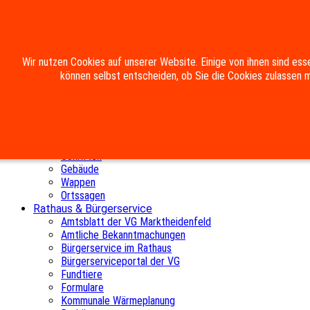
Mobile Menu Toggle
Wir nutzen Cookies auf unserer Website. Einige von ihnen sind ess
Home
können selbst entscheiden, ob Sie die Cookies zulassen m
Die Gemeinde
Aktuelles
Postkarten
Chronik
Rechtlerholz
Gemeinderat
Schriften
Gebäude
Wappen
Ortssagen
Rathaus & Bürgerservice
Amtsblatt der VG Marktheidenfeld
Amtliche Bekanntmachungen
Bürgerservice im Rathaus
Bürgerserviceportal der VG
Fundtiere
Formulare
Kommunale Wärmeplanung