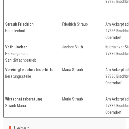
97836 Bischb
Straub Friedrich
Friedrich Straub
Am Ackerpfad
Haustechnik
97836 Bisch
Oberndorf
Väth Jochen
Jochen Väth
Kurmainzer St
Heizungs- und
97836 Bischb
Sanitärfachbetrieb
Vereinigte Lohnsteuerhilfe
Maria Straub
Am Ackerpfad
Beratungsstelle
97836 Bisch
Oberndorf
Wirtschaftsberatung
Maria Straub
Am Ackerpfad
Straub Maria
97836 Bisch
Oberndorf
Leben