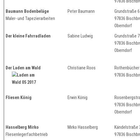
97836 Bischb
Baumann Bodenbeläge
Peter Baumann
Grundstraße 6
Maler- und Tapezierarbeiten
97836 Bisch
Oberndorf
Der kleine Fahrradladen
Sabine Ludwig
Grundstraße 7
97836 Bisch
Oberndorf
Der Laden am Wald
Christiane Roos
Rothenbücher
97836 Bischb
Fliesen König
Erwin König
Rosenbergs
97836 Bisch
Oberndorf
Hasselberg Mirko
Mirko Hasselberg
Kändelstraße 
Fliesenlegerfachbetrieb
97836 Bischb