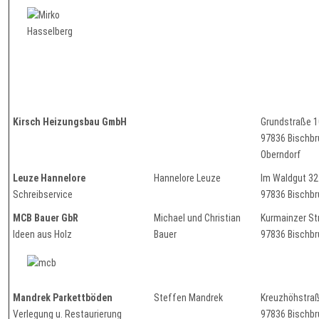
Kirsch Heizungsbau GmbH
Grundstraße 
97836 Bisch
Oberndorf
Leuze Hannelore
Hannelore Leuze
Im Waldgut 32
Schreibservice
97836 Bischb
MCB Bauer GbR
Michael und Christian
Kurmainzer St
Ideen aus Holz
Bauer
97836 Bischb
Mandrek Parkettböden
Steffen Mandrek
Kreuzhöhstra
Verlegung u. Restaurierung
97836 Bischb