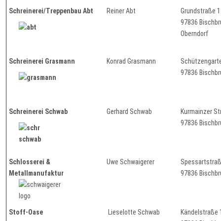
Schreinerei/Treppenbau Abt
Reiner Abt
Grundstraße 
97836 Bisch
Oberndorf
Schreinerei Grasmann
Konrad Grasmann
Schützengart
97836 Bischb
Schreinerei Schwab
Gerhard Schwab
Kurmainzer St
97836 Bischb
Schlosserei &
Uwe Schwaigerer
Spessartstra
Metallmanufaktur
97836 Bischb
Stoff-Oase
Lieselotte Schwab
Kändelstraße 