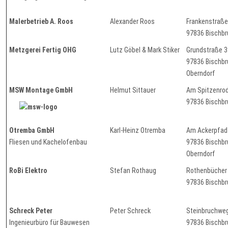
Malerbetrieb A. Roos
Alexander Roos
Frankenstraße
97836 Bischb
Metzgerei Fertig OHG
Lutz Göbel & Mark Stiker
Grundstraße 3
97836 Bisch
Oberndorf
MSW Montage GmbH
Helmut Sittauer
Am Spitzenrod
97836 Bischb
Otremba GmbH
Karl-Heinz Otremba
Am Ackerpfad
Fliesen und Kachelofenbau
97836 Bisch
Oberndorf
RoBi Elektro
Stefan Rothaug
Rothenbücher
97836 Bischb
Schreck Peter
Peter Schreck
Steinbruchwe
Ingenieurbüro für Bauwesen
97836 Bischb