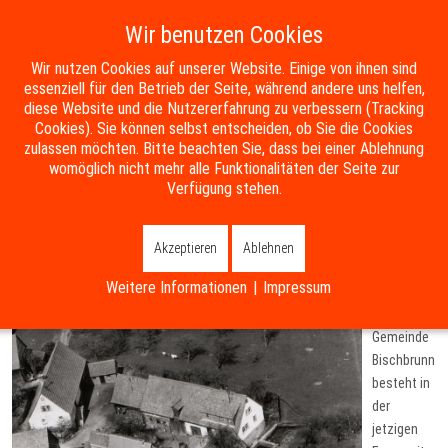
Wir benutzen Cookies
Mobile Menu Toggle
Wir nutzen Cookies auf unserer Website. Einige von ihnen sind
essenziell für den Betrieb der Seite, während andere uns helfen,
diese Website und die Nutzererfahrung zu verbessern (Tracking
Suche
Kontakt
Impressum
Datenschutzerklärung
Cookies). Sie können selbst entscheiden, ob Sie die Cookies
zulassen möchten. Bitte beachten Sie, dass bei einer Ablehnung
womöglich nicht mehr alle Funktionalitäten der Seite zur
Home
Die Gemeinde
Chronik
Verfügung stehen.
Chronik
Akzeptieren
Ablehnen
Weitere Informationen
|
Impressum
Die
Gemeinde
Bischbrunn
besteht in
der
jetzigen