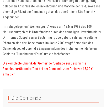
streifende Bundesautobahn A3 - Frankfurt - Nürnberg mit den günstig
gelegenen Anschlusstellen in Rohrbrunn und Marktheidenfeld, sowie die
ehemalige B8, ist die Gemeinde gut an das überörtliche Straßennetz
angebunden.
Im nahegelegenen "Weihersgrund" wurde am 18.Mai 1998 das 100.
Naturschutzgebiet in Unterfranken durch den damaligen Umweltminister
Dr. Thomas Goppel seiner Bestimmung übergeben. Zahlreiche seltene
Pflanzen sind dort beheimatet. Im Jahre 2009 vergrößerte sich das
Gemeindegebiet durch die Eingemeindung des früher gemeindefreien
Gebietes "Bischbrunner Forst" um ein Mehrfaches.
Die komplette Chronik der Gemeinde "Beiträge zur Geschichte
Bischbrunn/Oberndorf" ist bei der Gemeinde zum Preis von 15,00 €
erhältlich.
Vorheriger Beitrag: Grußwort
Zurück
Die Gemeinde