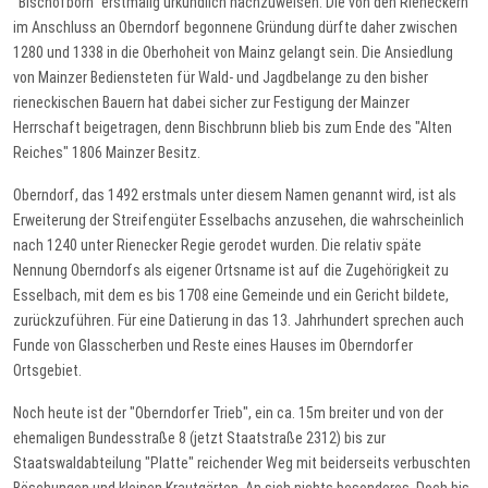
"Bischofborn" erstmalig urkundlich nachzuweisen. Die von den Rieneckern
im Anschluss an Oberndorf begonnene Gründung dürfte daher zwischen
1280 und 1338 in die Oberhoheit von Mainz gelangt sein. Die Ansiedlung
von Mainzer Bediensteten für Wald- und Jagdbelange zu den bisher
rieneckischen Bauern hat dabei sicher zur Festigung der Mainzer
Herrschaft beigetragen, denn Bischbrunn blieb bis zum Ende des "Alten
Reiches" 1806 Mainzer Besitz.
Oberndorf, das 1492 erstmals unter diesem Namen genannt wird, ist als
Erweiterung der Streifengüter Esselbachs anzusehen, die wahrscheinlich
nach 1240 unter Rienecker Regie gerodet wurden. Die relativ späte
Nennung Oberndorfs als eigener Ortsname ist auf die Zugehörigkeit zu
Esselbach, mit dem es bis 1708 eine Gemeinde und ein Gericht bildete,
zurückzuführen. Für eine Datierung in das 13. Jahrhundert sprechen auch
Funde von Glasscherben und Reste eines Hauses im Oberndorfer
Ortsgebiet.
Noch heute ist der "Oberndorfer Trieb", ein ca. 15m breiter und von der
ehemaligen Bundesstraße 8 (jetzt Staatstraße 2312) bis zur
Staatswaldabteilung "Platte" reichender Weg mit beiderseits verbuschten