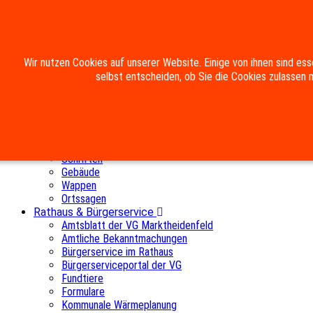
Mobile Menu Toggle
Wir nutzen Cookies auf unserer Website. Einige von ihnen sind ess
Home
selbst entscheiden, ob Sie die Cookies zulassen 
Die Gemeinde
Aktuelles
Postkarten
Chronik
Rechtlerholz
Gemeinderat
Schriften
Gebäude
Wappen
Ortssagen
Rathaus & Bürgerservice
Amtsblatt der VG Marktheidenfeld
Amtliche Bekanntmachungen
Bürgerservice im Rathaus
Bürgerserviceportal der VG
Fundtiere
Formulare
Kommunale Wärmeplanung