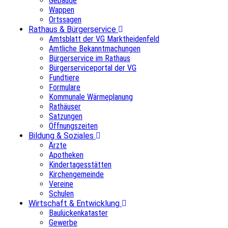
Gebäude
Wappen
Ortssagen
Rathaus & Bürgerservice
Amtsblatt der VG Marktheidenfeld
Amtliche Bekanntmachungen
Bürgerservice im Rathaus
Bürgerserviceportal der VG
Fundtiere
Formulare
Kommunale Wärmeplanung
Rathäuser
Satzungen
Öffnungszeiten
Bildung & Soziales
Ärzte
Apotheken
Kindertagesstätten
Kirchengemeinde
Vereine
Schulen
Wirtschaft & Entwicklung
Baulückenkataster
Gewerbe