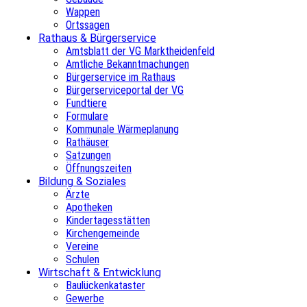
Wappen
Ortssagen
Rathaus & Bürgerservice
Amtsblatt der VG Marktheidenfeld
Amtliche Bekanntmachungen
Bürgerservice im Rathaus
Bürgerserviceportal der VG
Fundtiere
Formulare
Kommunale Wärmeplanung
Rathäuser
Satzungen
Öffnungszeiten
Bildung & Soziales
Ärzte
Apotheken
Kindertagesstätten
Kirchengemeinde
Vereine
Schulen
Wirtschaft & Entwicklung
Baulückenkataster
Gewerbe