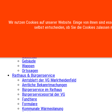
Mobile Menu Toggle
Wir nutzen Cookies auf unserer Website. Einige von ihnen sind ess
Home
selbst entscheiden, ob Sie die Cookies zulassen 
Die Gemeinde
Aktuelles
Postkarten
Chronik
Rechtlerholz
Gemeinderat
Schriften
Gebäude
Wappen
Ortssagen
Rathaus & Bürgerservice
Amtsblatt der VG Marktheidenfeld
Amtliche Bekanntmachungen
Bürgerservice im Rathaus
Bürgerserviceportal der VG
Fundtiere
Formulare
Kommunale Wärmeplanung