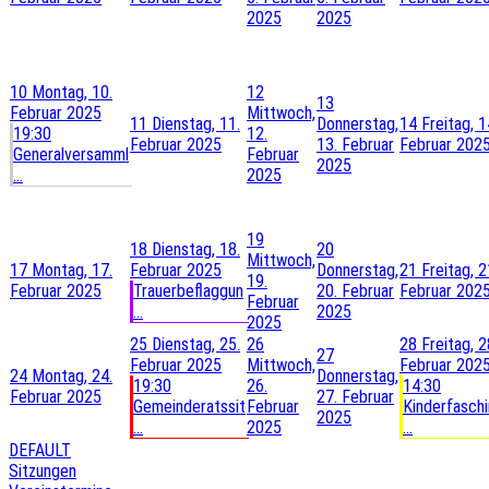
2025
2025
10
Montag, 10.
12
13
Februar 2025
Mittwoch,
11
Dienstag, 11.
Donnerstag,
14
Freitag, 1
19:30
12.
Februar 2025
13. Februar
Februar 202
Generalversamml
Februar
2025
...
2025
19
18
Dienstag, 18.
20
Mittwoch,
17
Montag, 17.
Februar 2025
Donnerstag,
21
Freitag, 2
19.
Februar 2025
Trauerbeflaggun
20. Februar
Februar 202
Februar
...
2025
2025
25
Dienstag, 25.
26
28
Freitag, 2
27
Februar 2025
Mittwoch,
Februar 202
24
Montag, 24.
Donnerstag,
19:30
26.
14:30
Februar 2025
27. Februar
Gemeinderatssit
Februar
Kinderfasch
2025
...
2025
...
DEFAULT
Sitzungen