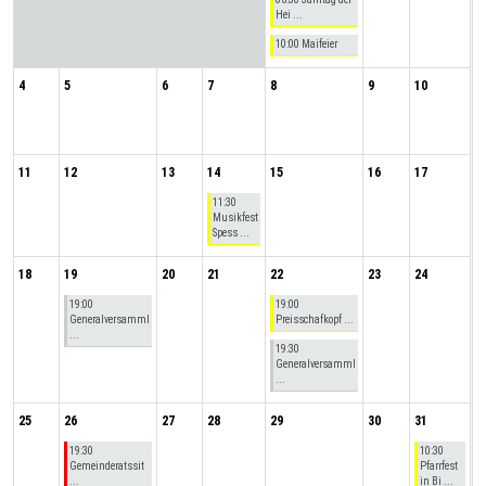
Hei ...
10:00 Maifeier
4
5
6
7
8
9
10
11
12
13
14
15
16
17
11:30
Musikfest
Spess ...
18
19
20
21
22
23
24
19:00
19:00
Generalversamml
Preisschafkopf ...
...
19:30
Generalversamml
...
25
26
27
28
29
30
31
19:30
10:30
Gemeinderatssit
Pfarrfest
...
in Bi ...