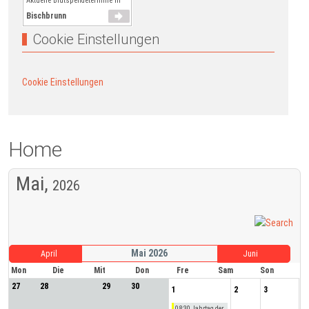
Aktuelle Blutspendetermine in
Bischbrunn
Cookie Einstellungen
Cookie Einstellungen
Home
Mai,
2026
Mai 2026
April
Juni
Mon
Die
Mit
Don
Fre
Sam
Son
27
28
29
30
1
2
3
08:30 Jahrtag der