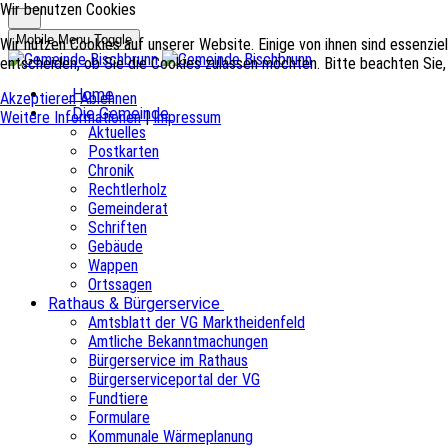
Wir benutzen Cookies
Mobile Menu Toggle
Wir nutzen Cookies auf unserer Website. Einige von ihnen sind essenzie
entscheiden, ob Sie die Cookies zulassen möchten. Bitte beachten Sie, 
Home
Akzeptieren
Ablehnen
Die Gemeinde
Weitere Informationen
|
Impressum
Aktuelles
Postkarten
Chronik
Rechtlerholz
Gemeinderat
Schriften
Gebäude
Wappen
Ortssagen
Rathaus & Bürgerservice
Amtsblatt der VG Marktheidenfeld
Amtliche Bekanntmachungen
Bürgerservice im Rathaus
Bürgerserviceportal der VG
Fundtiere
Formulare
Kommunale Wärmeplanung