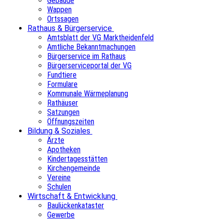
Gebäude
Wappen
Ortssagen
Rathaus & Bürgerservice
Amtsblatt der VG Marktheidenfeld
Amtliche Bekanntmachungen
Bürgerservice im Rathaus
Bürgerserviceportal der VG
Fundtiere
Formulare
Kommunale Wärmeplanung
Rathäuser
Satzungen
Öffnungszeiten
Bildung & Soziales
Ärzte
Apotheken
Kindertagesstätten
Kirchengemeinde
Vereine
Schulen
Wirtschaft & Entwicklung
Baulückenkataster
Gewerbe