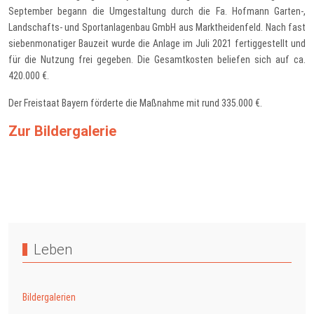
September begann die Umgestaltung durch die Fa. Hofmann Garten-,
Landschafts- und Sportanlagenbau GmbH aus Marktheidenfeld. Nach fast
siebenmonatiger Bauzeit wurde die Anlage im Juli 2021 fertiggestellt und
für die Nutzung frei gegeben. Die Gesamtkosten beliefen sich auf ca.
420.000 €.
Der Freistaat Bayern förderte die Maßnahme mit rund 335.000 €.
Zur Bildergalerie
Vorheriger Beitrag: Bildergalerie
Nächster Bei
Zurück
Weiter
Leben
Bildergalerien