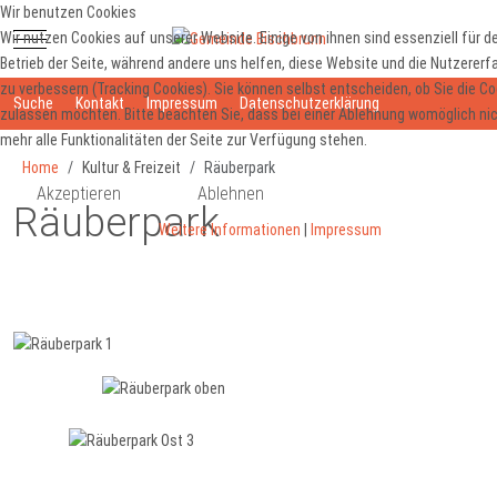
Wir benutzen Cookies
Mobile Menu Toggle
Wir nutzen Cookies auf unserer Website. Einige von ihnen sind essenziell für d
Betrieb der Seite, während andere uns helfen, diese Website und die Nutzererf
zu verbessern (Tracking Cookies). Sie können selbst entscheiden, ob Sie die C
Suche
Kontakt
Impressum
Datenschutzerklärung
zulassen möchten. Bitte beachten Sie, dass bei einer Ablehnung womöglich ni
mehr alle Funktionalitäten der Seite zur Verfügung stehen.
Home
Kultur & Freizeit
Räuberpark
Akzeptieren
Ablehnen
Räuberpark
Weitere Informationen
|
Impressum