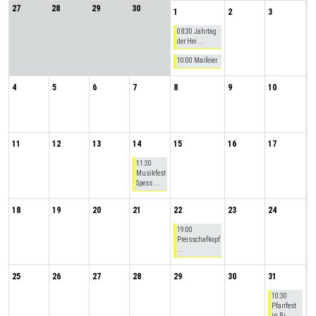
27
28
29
30
1
2
3
08:30 Jahrtag
der Hei ...
10:00 Maifeier
4
5
6
7
8
9
10
11
12
13
14
15
16
17
11:30
Musikfest
Spess ...
18
19
20
21
22
23
24
19:00
Preisschafkopf
...
25
26
27
28
29
30
31
10:30
Pfarrfest
in Bi ...