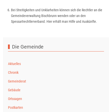
Bei Streitigkeiten und Unklarheiten können sich die Rechtler an die
Gemeindeverwaltung Bischbrunn wenden oder an den
Spessartrechtlerverband. Hier erhält man Hilfe und Auskünfte.
Vorheriger Beitrag: Schriften
Nächster Beit
Zurück
Weiter
Die Gemeinde
Aktuelles
Chronik
Gemeinderat
Gebäude
Ortssagen
Postkarten