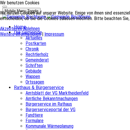
Wir benutzen Cookies
Mobile Menu Toggle
Wir nutzen Cookies auf unserer Website. Einige von ihnen sind essenzie
entscheiden, ob Sie die Cookies zulassen möchten. Bitte beachten Sie, 
Home
Akzeptieren
Ablehnen
Die Gemeinde
Weitere Informationen
|
Impressum
Aktuelles
Postkarten
Chronik
Rechtlerholz
Gemeinderat
Schriften
Gebäude
Wappen
Ortssagen
Rathaus & Bürgerservice
Amtsblatt der VG Marktheidenfeld
Amtliche Bekanntmachungen
Bürgerservice im Rathaus
Bürgerserviceportal der VG
Fundtiere
Formulare
Kommunale Wärmeplanung