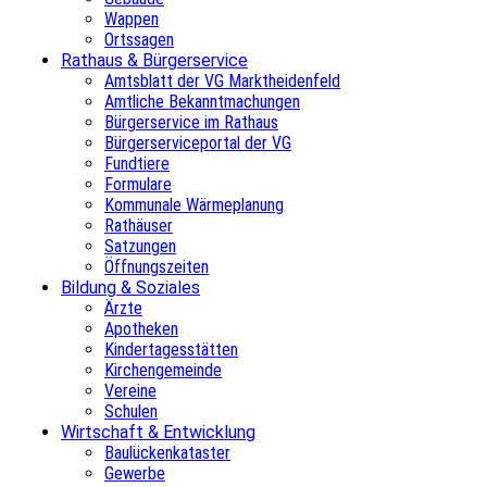
Wappen
Ortssagen
Rathaus & Bürgerservice
Amtsblatt der VG Marktheidenfeld
Amtliche Bekanntmachungen
Bürgerservice im Rathaus
Bürgerserviceportal der VG
Fundtiere
Formulare
Kommunale Wärmeplanung
Rathäuser
Satzungen
Öffnungszeiten
Bildung & Soziales
Ärzte
Apotheken
Kindertagesstätten
Kirchengemeinde
Vereine
Schulen
Wirtschaft & Entwicklung
Baulückenkataster
Gewerbe