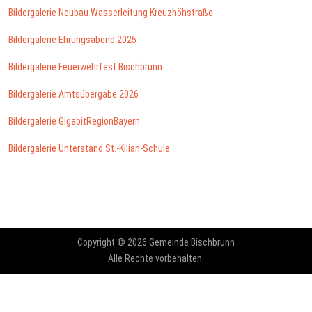
Bildergalerie Neubau Wasserleitung Kreuzhöhstraße
Bildergalerie Ehrungsabend 2025
Bildergalerie Feuerwehrfest Bischbrunn
Bildergalerie Amtsübergabe 2026
Bildergalerie GigabitRegionBayern
Bildergalerie Unterstand St.-Kilian-Schule
Vorheriger Beitrag: Kindertagesstätten
Nächster Bei
Zurück
Weiter
Copyright © 2026 Gemeinde Bischbrunn
Alle Rechte vorbehalten.