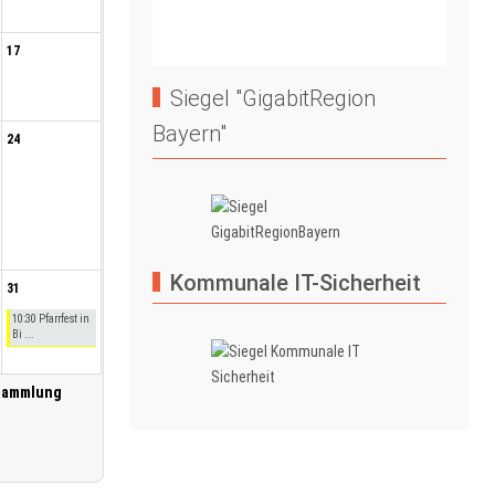
17
Siegel "GigabitRegion
Bayern"
24
Kommunale IT-Sicherheit
31
10:30 Pfarrfest in
Bi ...
sammlung