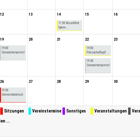
12
13
14
15
16
11:30 Musikfest
Spess ...
19
20
21
22
23
19:00
19:00
Generalversamml
Preisschafkopf ...
...
19:30
Generalversamml
...
26
27
28
29
30
19:30
Gemeinderatssit
...
Sitzungen
Vereinstermine
Sonstiges
Veranstaltungen
Ver
en ...