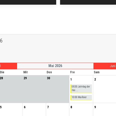
6
Mai 2026
l
Juni
Die
Mit
Don
Fre
Sam
28
29
30
1
2
08:30 Jahrtag der
Hei ...
10:00 Maifeier
5
6
7
8
9