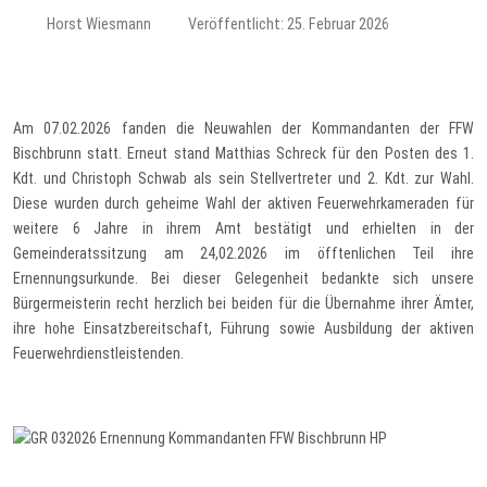
Horst Wiesmann
Veröffentlicht: 25. Februar 2026
Am 07.02.2026 fanden die Neuwahlen der Kommandanten der FFW
Bischbrunn statt. Erneut stand Matthias Schreck für den Posten des 1.
Kdt. und Christoph Schwab als sein Stellvertreter und 2. Kdt. zur Wahl.
Diese wurden durch geheime Wahl der aktiven Feuerwehrkameraden für
weitere 6 Jahre in ihrem Amt bestätigt und erhielten in der
Gemeinderatssitzung am 24,02.2026 im öfftenlichen Teil ihre
Ernennungsurkunde. Bei dieser Gelegenheit bedankte sich unsere
Bürgermeisterin recht herzlich bei beiden für die Übernahme ihrer Ämter,
ihre hohe Einsatzbereitschaft, Führung sowie Ausbildung der aktiven
Feuerwehrdienstleistenden.
Vorheriger Beitrag: Ergebnis Bürgermeisterwahl 2026
Nächster Be
Zurück
Weiter