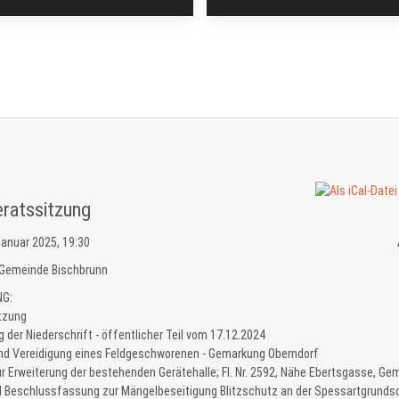
ratssitzung
Januar 2025, 19:30
Gemeinde Bischbrunn
G:
itzung
der Niederschrift - öffentlicher Teil vom 17.12.2024
und Vereidigung eines Feldgeschworenen - Gemarkung Oberndorf
r Erweiterung der bestehenden Gerätehalle; Fl. Nr. 2592, Nähe Ebertsgasse, Ge
d Beschlussfassung zur Mängelbeseitigung Blitzschutz an der Spessartgrunds