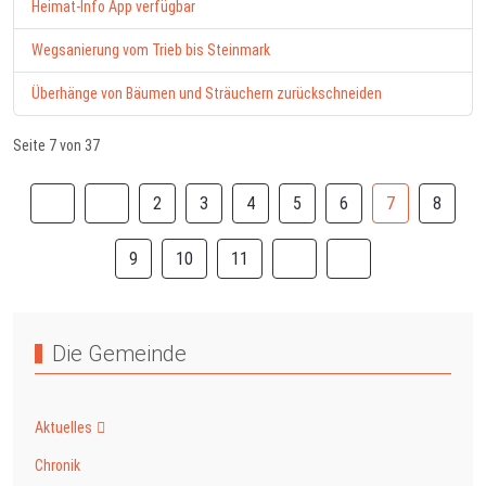
Heimat-Info App verfügbar
Wegsanierung vom Trieb bis Steinmark
Überhänge von Bäumen und Sträuchern zurückschneiden
Seite 7 von 37
2
3
4
5
6
7
8
9
10
11
Die Gemeinde
Aktuelles
Chronik