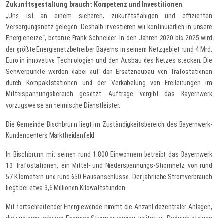
Zukunftsgestaltung braucht Kompetenz und Investitionen
„Uns ist an einem sicheren, zukunftsfähigen und effizienten
Versorgungsnetz gelegen. Deshalb investieren wir kontinuierlich in unsere
Energienetze“, betonte Frank Schneider. In den Jahren 2020 bis 2025 wird
der größte Energienetzbetreiber Bayerns in seinem Netzgebiet rund 4 Mrd.
Euro in innovative Technologien und den Ausbau des Netzes stecken. Die
Schwerpunkte werden dabei auf den Ersatzneubau von Trafostationen
durch Kompaktstationen und der Verkabelung von Freileitungen im
Mittelspannungsbereich gesetzt. Aufträge vergibt das Bayernwerk
vorzugsweise an heimische Dienstleister.
Die Gemeinde Bischbrunn liegt im Zuständigkeitsbereich des Bayernwerk-
Kundencenters Marktheidenfeld.
In Bischbrunn mit seinen rund 1.800 Einwohnern betreibt das Bayernwerk
13 Trafostationen, ein Mittel- und Niederspannungs-Stromnetz von rund
57 Kilometern und rund 650 Hausanschlüsse. Der jährliche Stromverbrauch
liegt bei etwa 3,6 Millionen Kilowattstunden.
Mit fortschreitender Energiewende nimmt die Anzahl dezentraler Anlagen,