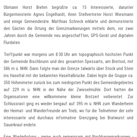
Obmann Horst Brehm begrüßte ca. 15 Interessierte, darunter
Bürgermeisterin Agnes Engelhardt, ihren Stellvertreter Horst Wiesmann
und einige Gemeinderäte. Matthias Schreck erklärte und demonstrierte
den Gästen die Ortung der Grenzmarkierungen mittels dem, vor zwei
Jahren durch die Gemeinde neu angeschafften, GPS-Gerät und digitalen
Flurdaten.
Treffpunkt war morgens um 8:30 Uhr am topographisch höchsten Punkt
der Gemeinde Bischbrunn und des gesamten Spessarts, am Breitsol, mit
586 m ü. NHN. Dann folgte man der Grenze talwärts über Stock und Stein
ins Haseltal mit der bekannten Haseltalbrücke. Dabei legte die Gruppe ca.
350 Höhenmeter zurück bis zum niedrigsten Punkt des Gemeindegebietes
auf 229 m ü. NHN in der Nähe der Zwieselmühle. Dort hatten die
Organisatoren eine willkommene kleine Brotzeit vorbereitet. Zur
Schlussrast ging es wieder bergauf auf 395 m ü. NHN zum Wanderheim
der Heimat- und Wanderfreunde am Trieb, wo für die Teilnehmer der sehr
interessante und durchaus informative Grenzgang bei Bratwurst und
Sauerkraut endete.
Eine Wiederholung - gerne auch gemeinsam mit Nachbargemarkungen -