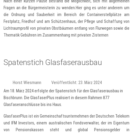
Nach einer kurzen Pause bestand die Möglichkeit, sich mit allgemeinen
Fragen an die Bürgermeisterin zu wenden.Hier ging es unter anderem um
die Ordnung und Sauberkeit im Bereich der Containerstellplätze am
Festplatz, Friedhof und am Schützenhaus, der Pflege und Schaffung von
Lichtraumprofil von privaten Obstbäumen entlang von Flurwegen sowie die
Thematik Gebühren im Zusammenhang mit privaten Zisternen
Spatenstich Glasfaserausbau
Horst Wiesmann
Veröffentlicht: 23. März 2024
Am 18. März 2024 erfolgte der Spatenstich für den Glasfaserausbau in
Bischbrunn. Die GlasfaserPlus realisiert in diesem Rahmen 877
Glasfaseranschlüsse bis ins Haus.
GlasfaserPlus ist ein Gemeinschaftsunternehmen der Deutschen Telekom
und IFM Investors, einem australischen Fondsverwalter, der im Eigentum
von Pensionskassen steht und global Pensionsgelder in