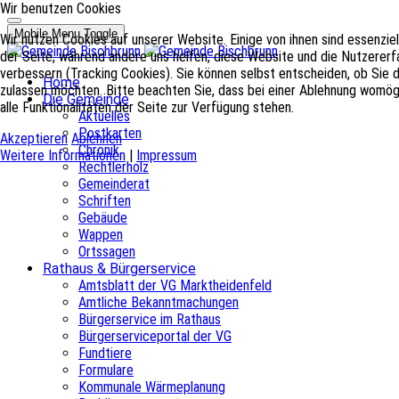
Wir benutzen Cookies
Mobile Menu Toggle
Wir nutzen Cookies auf unserer Website. Einige von ihnen sind essenziel
der Seite, während andere uns helfen, diese Website und die Nutzererf
verbessern (Tracking Cookies). Sie können selbst entscheiden, ob Sie 
Home
zulassen möchten. Bitte beachten Sie, dass bei einer Ablehnung womög
Die Gemeinde
alle Funktionalitäten der Seite zur Verfügung stehen.
Aktuelles
Postkarten
Akzeptieren
Ablehnen
Chronik
Weitere Informationen
|
Impressum
Rechtlerholz
Gemeinderat
Schriften
Gebäude
Wappen
Ortssagen
Rathaus & Bürgerservice
Amtsblatt der VG Marktheidenfeld
Amtliche Bekanntmachungen
Bürgerservice im Rathaus
Bürgerserviceportal der VG
Fundtiere
Formulare
Kommunale Wärmeplanung