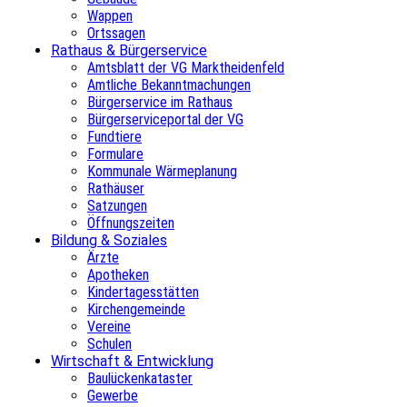
Wappen
Ortssagen
Rathaus & Bürgerservice
Amtsblatt der VG Marktheidenfeld
Amtliche Bekanntmachungen
Bürgerservice im Rathaus
Bürgerserviceportal der VG
Fundtiere
Formulare
Kommunale Wärmeplanung
Rathäuser
Satzungen
Öffnungszeiten
Bildung & Soziales
Ärzte
Apotheken
Kindertagesstätten
Kirchengemeinde
Vereine
Schulen
Wirtschaft & Entwicklung
Baulückenkataster
Gewerbe