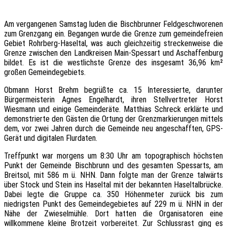
Am vergangenen Samstag luden die Bischbrunner Feldgeschworenen
zum Grenzgang ein. Begangen wurde die Grenze zum gemeindefreien
Gebiet Rohrberg-Haseltal, was auch gleichzeitig streckenweise die
Grenze zwischen den Landkreisen Main-Spessart und Aschaffenburg
bildet. Es ist die westlichste Grenze des insgesamt 36,96 km²
großen Gemeindegebiets.
Obmann Horst Brehm begrüßte ca. 15 Interessierte, darunter
Bürgermeisterin Agnes Engelhardt, ihren Stellvertreter Horst
Wiesmann und einige Gemeinderäte. Matthias Schreck erklärte und
demonstrierte den Gästen die Ortung der Grenzmarkierungen mittels
dem, vor zwei Jahren durch die Gemeinde neu angeschafften, GPS-
Gerät und digitalen Flurdaten.
Treffpunkt war morgens um 8:30 Uhr am topographisch höchsten
Punkt der Gemeinde Bischbrunn und des gesamten Spessarts, am
Breitsol, mit 586 m ü. NHN. Dann folgte man der Grenze talwärts
über Stock und Stein ins Haseltal mit der bekannten Haseltalbrücke.
Dabei legte die Gruppe ca. 350 Höhenmeter zurück bis zum
niedrigsten Punkt des Gemeindegebietes auf 229 m ü. NHN in der
Nähe der Zwieselmühle. Dort hatten die Organisatoren eine
willkommene kleine Brotzeit vorbereitet. Zur Schlussrast ging es