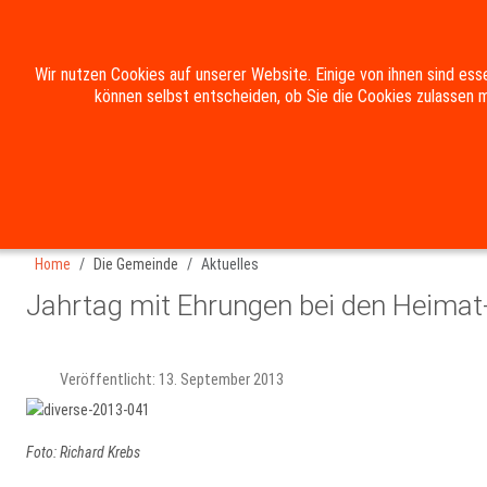
Wir nutzen Cookies auf unserer Website. Einige von ihnen sind ess
HOME
DIE GEMEINDE
RATHAUS & BÜRGER
können selbst entscheiden, ob Sie die Cookies zulassen m
Suche
Kontakt
Impressum
Datenschutzerklärung
Home
Die Gemeinde
Aktuelles
Jahrtag mit Ehrungen bei den Heima
Veröffentlicht: 13. September 2013
Foto: Richard Krebs