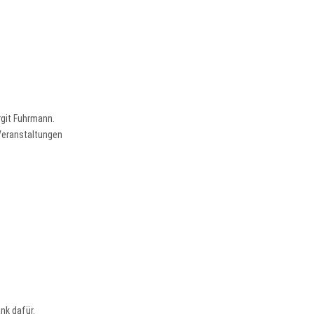
rgit Fuhrmann.
-Veranstaltungen
nk dafür.