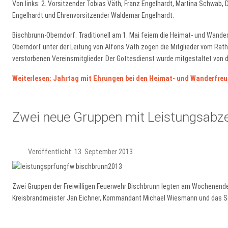
Von links: 2. Vorsitzender Tobias Väth, Franz Engelhardt, Martina Schwab, 
Engelhardt und Ehrenvorsitzender Waldemar Engelhardt.
Bischbrunn-Oberndorf. Traditionell am 1. Mai feiern die Heimat- und Wande
Oberndorf unter der Leitung von Alfons Väth zogen die Mitglieder vom Ratha
verstorbenen Vereinsmitglieder. Der Gottesdienst wurde mitgestaltet von
Weiterlesen: Jahrtag mit Ehrungen bei den Heimat- und Wanderfre
Zwei neue Gruppen mit Leistungsabz
Veröffentlicht: 13. September 2013
Zwei Gruppen der Freiwilligen Feuerwehr Bischbrunn legten am Wochenende 
Kreisbrandmeister Jan Eichner, Kommandant Michael Wiesmann und das S