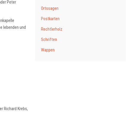
nder Peter
Ortssagen
Postkarten
enkapelle
die lebenden und
Rechtlerholz
Schriften
Wappen
er Richard Krebs,