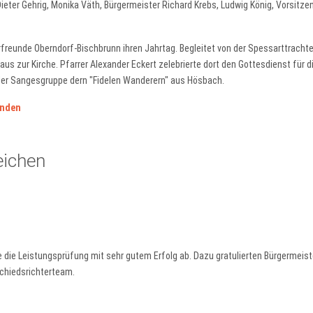
Dieter Gehrig, Monika Väth, Bürgermeister Richard Krebs, Ludwig König, Vorsitze
rfreunde Oberndorf-Bischbrunn ihren Jahrtag. Begleitet von der Spessarttracht
us zur Kirche. Pfarrer Alexander Eckert zelebrierte dort den Gottesdienst für 
 der Sangesgruppe dern "Fidelen Wanderern" aus Hösbach.
unden
eichen
die Leistungsprüfung mit sehr gutem Erfolg ab. Dazu gratulierten Bürgermeist
chiedsrichterteam.