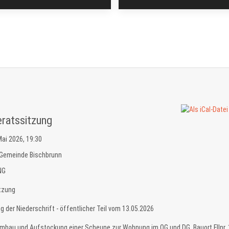
ratssitzung
Mai 2026, 19:30
Gemeinde Bischbrunn
NG
itzung
 der Niederschrift - öffentlicher Teil vom 13.05.2026
Umbau und Aufstockung einer Scheune zur Wohnung im OG und DG. Bauort Fllnr. 