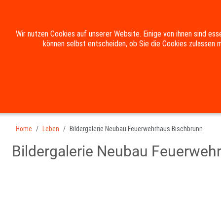
Wir nutzen Cookies auf unserer Website. Einige von ihnen sind ess
können selbst entscheiden, ob Sie die Cookies zulassen m
HOME
DIE GEMEINDE
RATHAUS & BÜRGER
Suche
Kontakt
Impressum
Datenschutzerklärung
Home
Leben
Bildergalerie Neubau Feuerwehrhaus Bischbrunn
Bildergalerie Neubau Feuerweh