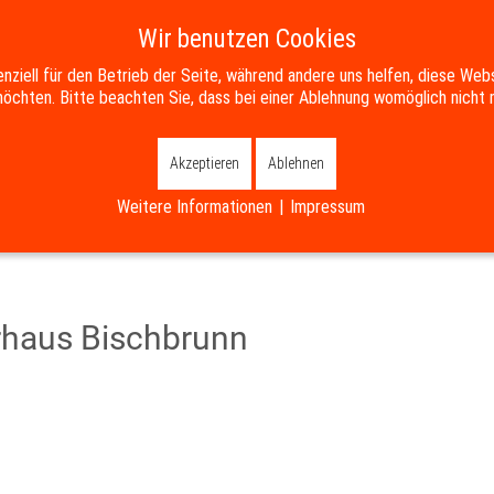
Wir benutzen Cookies
enziell für den Betrieb der Seite, während andere uns helfen, diese Web
öchten. Bitte beachten Sie, dass bei einer Ablehnung womöglich nicht m
SERVICE
BILDUNG & SOZIALES
WIRTSCHAFT & ENTWICKL
Akzeptieren
Ablehnen
Weitere Informationen
|
Impressum
rhaus Bischbrunn