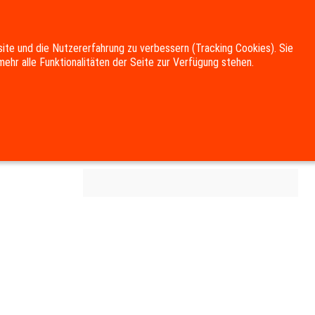
site und die Nutzererfahrung zu verbessern (Tracking Cookies). Sie
ehr alle Funktionalitäten der Seite zur Verfügung stehen.
UNG
KULTUR & FREIZEIT
DOWNLOADS