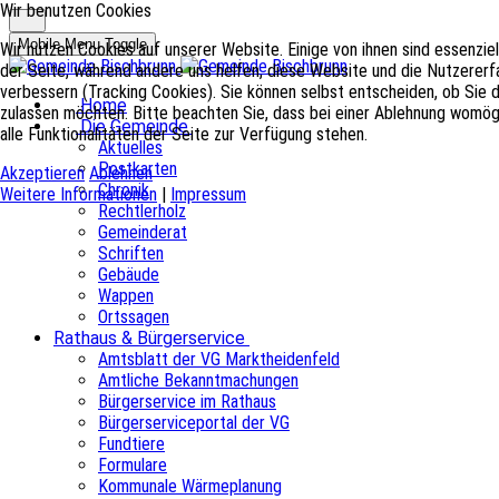
Wir benutzen Cookies
Mobile Menu Toggle
Wir nutzen Cookies auf unserer Website. Einige von ihnen sind essenziel
der Seite, während andere uns helfen, diese Website und die Nutzererf
verbessern (Tracking Cookies). Sie können selbst entscheiden, ob Sie 
Home
zulassen möchten. Bitte beachten Sie, dass bei einer Ablehnung womög
Die Gemeinde
alle Funktionalitäten der Seite zur Verfügung stehen.
Aktuelles
Postkarten
Akzeptieren
Ablehnen
Chronik
Weitere Informationen
|
Impressum
Rechtlerholz
Gemeinderat
Schriften
Gebäude
Wappen
Ortssagen
Rathaus & Bürgerservice
Amtsblatt der VG Marktheidenfeld
Amtliche Bekanntmachungen
Bürgerservice im Rathaus
Bürgerserviceportal der VG
Fundtiere
Formulare
Kommunale Wärmeplanung