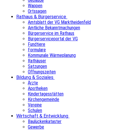
Gebäude
Wappen
Ortssagen
Rathaus & Bürgerservice
Amtsblatt der VG Marktheidenfeld
Amtliche Bekanntmachungen
Bürgerservice im Rathaus
Bürgerserviceportal der VG
Fundtiere
Formulare
Kommunale Wärmeplanung
Rathäuser
Satzungen
Öffnungszeiten
Bildung & Soziales
Ärzte
Apotheken
Kindertagesstätten
Kirchengemeinde
Vereine
Schulen
Wirtschaft & Entwicklung
Baulückenkataster
Gewerbe