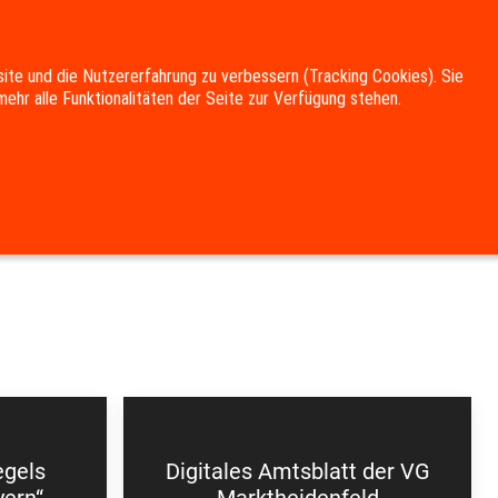
site und die Nutzererfahrung zu verbessern (Tracking Cookies). Sie
ehr alle Funktionalitäten der Seite zur Verfügung stehen.
UNG
KULTUR & FREIZEIT
DOWNLOADS
egels
Digitales Amtsblatt der VG