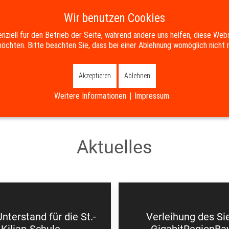
Wir benutzen Cookies
enziell für den Betrieb der Seite, während andere uns helfen, diese Web
öchten. Bitte beachten Sie, dass bei einer Ablehnung womöglich nicht m
SERVICE
BILDUNG & SOZIALES
WIRTSCHAFT & ENTWICKL
Akzeptieren
Ablehnen
Weitere Informationen
|
Impressum
Aktuelles
nterstand für die St.-
Verleihung des Si