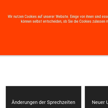
Wir nutzen Cookies auf unserer Website. Einige von ihnen sind ess
können selbst entscheiden, ob Sie die Cookies zulassen m
HOME
DIE GEMEINDE
RATHAUS & BÜRGER
Suche
Kontakt
Impressum
Datenschutzerklärung
Änderungen der Sprechzeiten
Neuer U