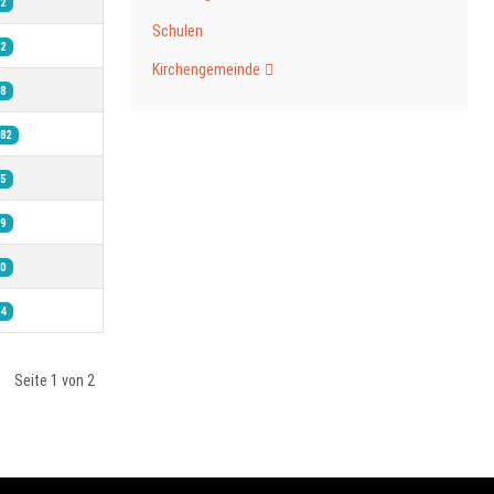
2
Schulen
2
Kirchengemeinde
8
82
5
9
0
4
Seite 1 von 2