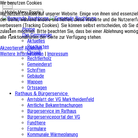
Wir benutzen Cookies
Mobile Menu Toggle
Wir nutzen Cookies auf unserer Website. Einige von ihnen sind essenziel
der Seite, während andere uns helfen, diese Website und die Nutzererf
verbessern (Tracking Cookies). Sie können selbst entscheiden, ob Sie 
Home
zulassen möchten. Bitte beachten Sie, dass bei einer Ablehnung womög
Die Gemeinde
alle Funktionalitäten der Seite zur Verfügung stehen.
Aktuelles
Postkarten
Akzeptieren
Ablehnen
Chronik
Weitere Informationen
|
Impressum
Rechtlerholz
Gemeinderat
Schriften
Gebäude
Wappen
Ortssagen
Rathaus & Bürgerservice
Amtsblatt der VG Marktheidenfeld
Amtliche Bekanntmachungen
Bürgerservice im Rathaus
Bürgerserviceportal der VG
Fundtiere
Formulare
Kommunale Wärmeplanung