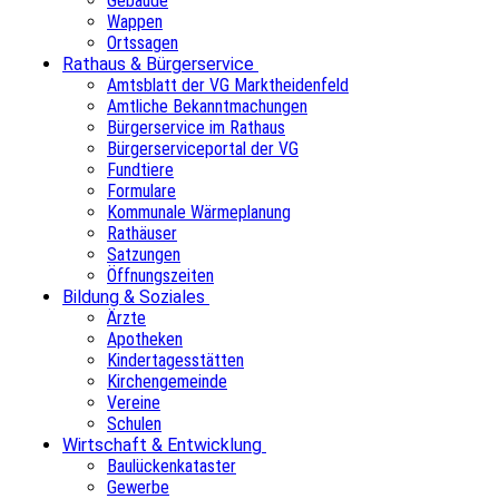
Gebäude
Wappen
Ortssagen
Rathaus & Bürgerservice
Amtsblatt der VG Marktheidenfeld
Amtliche Bekanntmachungen
Bürgerservice im Rathaus
Bürgerserviceportal der VG
Fundtiere
Formulare
Kommunale Wärmeplanung
Rathäuser
Satzungen
Öffnungszeiten
Bildung & Soziales
Ärzte
Apotheken
Kindertagesstätten
Kirchengemeinde
Vereine
Schulen
Wirtschaft & Entwicklung
Baulückenkataster
Gewerbe