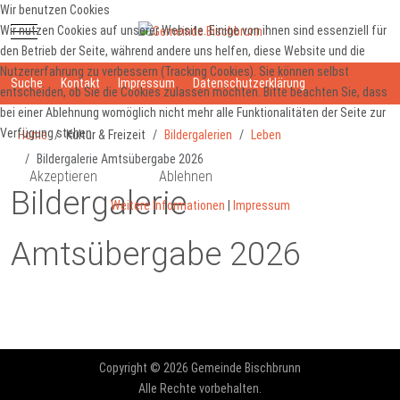
Wir benutzen Cookies
Mobile Menu Toggle
Wir nutzen Cookies auf unserer Website. Einige von ihnen sind essenziell für
den Betrieb der Seite, während andere uns helfen, diese Website und die
Nutzererfahrung zu verbessern (Tracking Cookies). Sie können selbst
Suche
Kontakt
Impressum
Datenschutzerklärung
entscheiden, ob Sie die Cookies zulassen möchten. Bitte beachten Sie, dass
bei einer Ablehnung womöglich nicht mehr alle Funktionalitäten der Seite zur
Verfügung stehen.
Home
Kultur & Freizeit
Bildergalerien
Leben
Bildergalerie Amtsübergabe 2026
Akzeptieren
Ablehnen
Bildergalerie
Weitere Informationen
|
Impressum
Amtsübergabe 2026
Vorheriger Beitrag: Bildergalerie GigabitRegionBayern
Nächster Beit
Zurück
Weiter
Copyright © 2026 Gemeinde Bischbrunn
Alle Rechte vorbehalten.