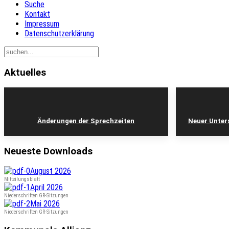
Suche
Kontakt
Impressum
Datenschutzerklärung
Aktuelles
Änderungen der Sprechzeiten
Neuer Unters
Neueste Downloads
August 2026
Mitteilungsblatt
April 2026
Niederschriften GR-Sitzungen
Mai 2026
Niederschriften GR-Sitzungen