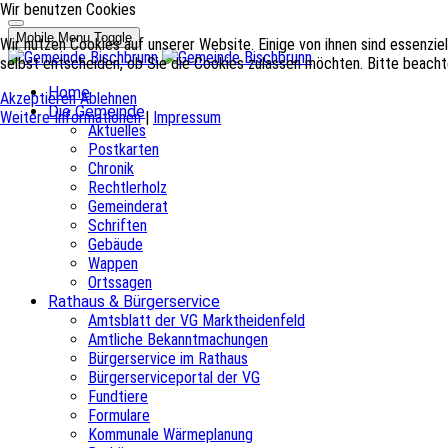
Wir benutzen Cookies
Mobile Menu Toggle
Wir nutzen Cookies auf unserer Website. Einige von ihnen sind essenzie
selbst entscheiden, ob Sie die Cookies zulassen möchten. Bitte beachte
Home
Akzeptieren
Ablehnen
Die Gemeinde
Weitere Informationen
|
Impressum
Aktuelles
Postkarten
Chronik
Rechtlerholz
Gemeinderat
Schriften
Gebäude
Wappen
Ortssagen
Rathaus & Bürgerservice
Amtsblatt der VG Marktheidenfeld
Amtliche Bekanntmachungen
Bürgerservice im Rathaus
Bürgerserviceportal der VG
Fundtiere
Formulare
Kommunale Wärmeplanung