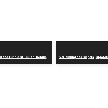
tand für die St.-Kilian-Schule
Verleihung des Siegels „Gigabi