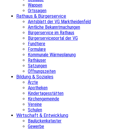
Wappen
Ortssagen
Rathaus & Bürgerservice
Amtsblatt der VG Marktheidenfeld
Amtliche Bekanntmachungen
Bürgerservice im Rathaus
Bürgerserviceportal der VG
Fundtiere
Formulare
Kommunale Wärmeplanung
Rathäuser
Satzungen
Öffnungszeiten
Bildung & Soziales
Ärzte
Apotheken
Kindertagesstätten
Kirchengemeinde
Vereine
Schulen
Wirtschaft & Entwicklung
Baulückenkataster
Gewerbe